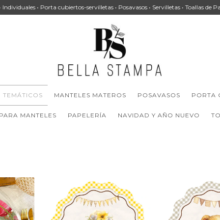
 • Individuales • Porta cubiertos-servilletas • Posavasos • Servilletas • Toallas de P
TEMÁTICOS
MANTELES MATEROS
POSAVASOS
PORTA 
 PARA MANTELES
PAPELERÍA
NAVIDAD Y AÑO NUEVO
TO