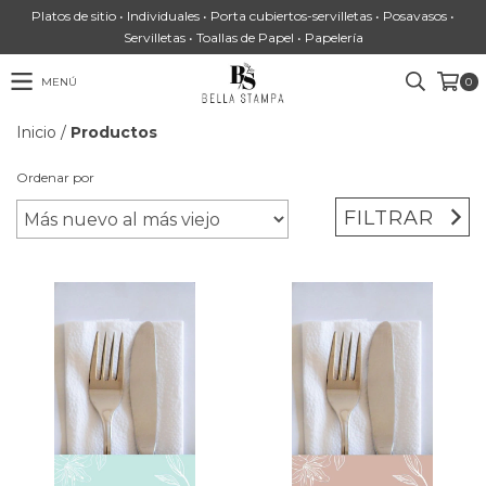
Platos de sitio • Individuales • Porta cubiertos-servilletas • Posavasos •
Servilletas • Toallas de Papel • Papelería
MENÚ
0
Inicio
/
Productos
Ordenar por
FILTRAR